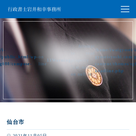
: Attempt
/i-
/home/iwaigyosei/i
to read
m/public_html/wp-
on
gyoseisyoshi.com/
13
Warning
property
sg080/compose-
line
content/themes/sg
"cat_name"
headline.php
on null in
仙台市
2021年11月05日