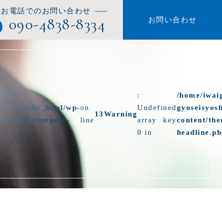
お電話でのお問い合わせ
090-4838-8334
お問い合わせ
sei/i-
:
/home/iwaig
.com/public_html/wp-
on
Undefined
gyoseisyos
13
Warning
es/sg080/compose-
line
array key
content/th
0 in
headline.p