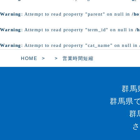
Warning
: Attempt to read property "parent" on null in
/ho
Warning
: Attempt to read property "term_id" on null in
/
Warning
: Attempt to read property "cat_name" on null in
HOME
営業時間短縮
群馬
群馬県
群