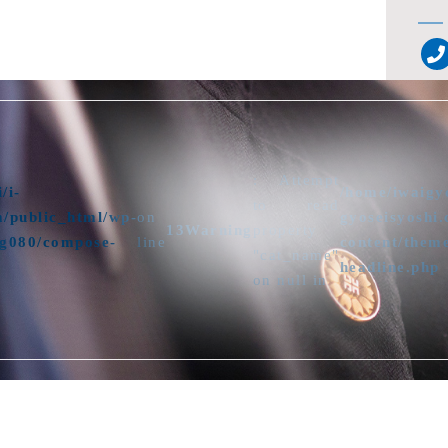
: Attempt
/i-
/home/iwaigyo
to read
m/public_html/wp-
on
gyoseisyoshi
13
Warning
property
sg080/compose-
line
content/them
"cat_name"
headline.php
on null in