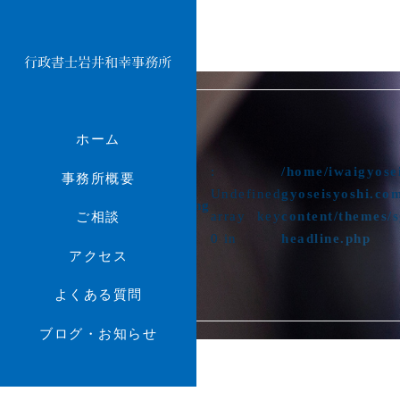
ホーム
-
:
/home/iwaigyosei
事務所概要
public_html/wp-
on
Undefined
gyoseisyoshi.co
12
Warning
080/compose-
line
array key
content/themes/
ご相談
0 in
headline.php
アクセス
よくある質問
ブログ・お知らせ