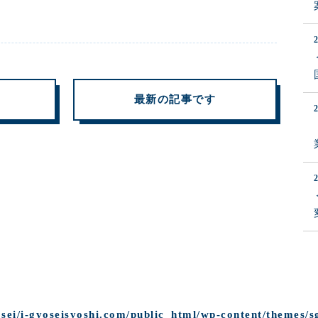
最新の記事です
sei/i-gyoseisyoshi.com/public_html/wp-content/themes/s