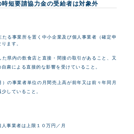
の時短要請協力金の受給者は対象外
主たる事業所を置く中小企業及び個人事業者（確定申
なります。
した県内の飲食店と直接・間接の取引があること、又
の自粛による直接的な影響を受けていること。
月）の事業者単位の月間売上高が前年又は前々年同月
減少していること。
個人事業者は上限１０万円／月