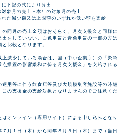
とに下記の式により算出
対象月の売上－本年の対象月の売上
れた減少額又は上限額のいずれか低い額を支給
年の同月の売上金額はおそらく、月次支援金と同様に
提出をしていない、白色申告と青色申告の一部の方は
額と比較となります。
以上減少している場合は、国（中小企業庁）の「緊急
重点措置の影響緩和に係る月次支援金」を支給される
の適用等に伴う飲食店等及び大規模集客施設等の時短
、この支援金の支給対象となりませんのでご注意くだ
たはオンライン（専用サイト）による申し込みとなり
年７月１日（木）から同年８月５日（木）まで（当日