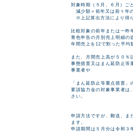
対象時期（５月、６月）ご
減少額＝前年又は前々年の
※上記算出方法により得ら
比較対象の前年または一昨
青色申告の月別売上明細の
年間売上を12で割った平均
また、月間売上高が５０％
事態措置又はまん延防止等
事業者や
「まん延防止等重点措置」
要請協力金の対象事業者は
さい。
申請方法ですが、郵送、ま
ます。
申請期間は５月分は令和３